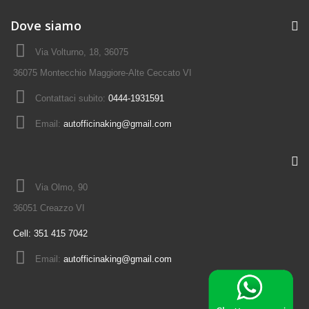
Dove siamo
Via Volturno, 18, 36075
36075 Montecchio Maggiore-Alte Ceccato VI
Contattaci subito:
0444-1931591
Email:
autofficinaking@gmail.com
Via Olmo, 90
36051 Creazzo VI
Cell:
351 415 7042
Email:
autofficinaking@gmail.com